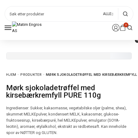
ALLE
0
HJEM
PRODUKTER
MØRK SJOKOLADETRØFFEL MED KIRSEBÆRKREMFYLL 
Mørk sjokoladetrøffel med
kirsebærkremfyll PURE 110g
Ingredienser: Sukker, kakaomasse, vegetabilske oljer (palme, shea),
skummet MELKEpulver, kondensert MELK, kakaosmør, glukose-
fruktosesirup, kirsebærpuré, hel MELKEpulver, emulgator (SOYA-
lecitin), aromaer, etylalkohol, ekstrakt av rødbetesaft. Kan inneholde
spor av NØTTER og GLUTEN.