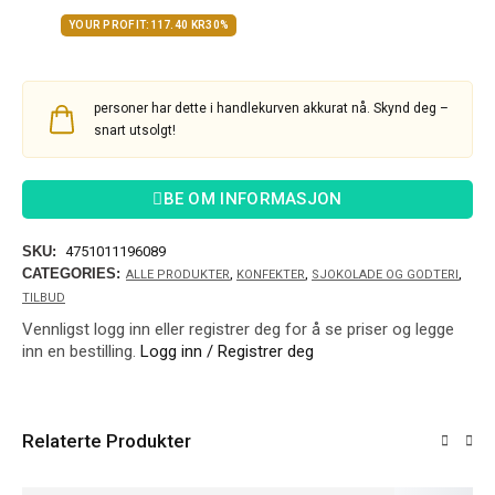
30%
YOUR PROFIT:
117.40
KR
30%
personer har dette i handlekurven akkurat nå. Skynd deg –
snart utsolgt!
BE OM INFORMASJON
SKU:
4751011196089
CATEGORIES:
,
,
,
ALLE PRODUKTER
KONFEKTER
SJOKOLADE OG GODTERI
TILBUD
Vennligst logg inn eller registrer deg for å se priser og legge
inn en bestilling.
Logg inn / Registrer deg
Relaterte Produkter