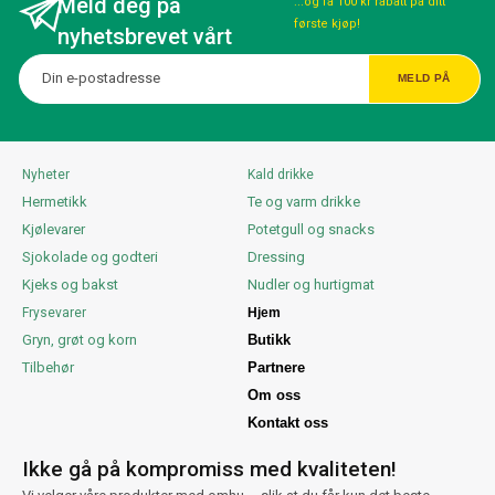
Meld deg på
...og få 100 kr rabatt på ditt
første kjøp!
nyhetsbrevet vårt
Nyheter
Kald drikke
Hermetikk
Te og varm drikke
Kjølevarer
Potetgull og snacks
Sjokolade og godteri
Dressing
Kjeks og bakst
Nudler og hurtigmat
Frysevarer
Hjem
Gryn, grøt og korn
Butikk
Tilbehør
Partnere
Om oss
Kontakt oss
Ikke gå på kompromiss med kvaliteten!