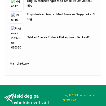
Rug-Hvetekrutonger Med Smak Av Ost JokerS
80g
Rug-Hvetekrutonger Med Smak Av Sopp JokerS
80g
Tørket Alaska Pollock Fiskepinner Fishka 42g
Handlekurv
Meld deg på
...og få 100 kr rabatt på ditt
første kjøp!
nyhetsbrevet vårt