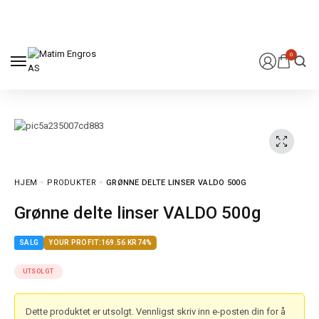
0
HJEM
PRODUKTER
GRØNNE DELTE LINSER VALDO 500G
Grønne delte linser VALDO 500g
SALG
YOUR PROFIT:
169.56
KR
74%
UTSOLGT
Dette produktet er utsolgt. Vennligst skriv inn e-posten din for å